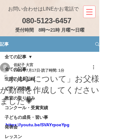
お問い合わせはLINEかお電話で
080-5123-6457
受付
時間 8時〜21時 月曜〜日曜
記事
全ての記事
佐紀子 大宮
全ての記事
2021年7月17日
読了時間: 1分
「ホルンについて」お父様
生徒の成長記録
が動画を作成してください
ピアノの効果
教室の取り組み
ました💗
コンクール・受賞実績
子どもの成長・習い事
https://youtu.be/SVAYrpoeYpg
発表会
レッスン