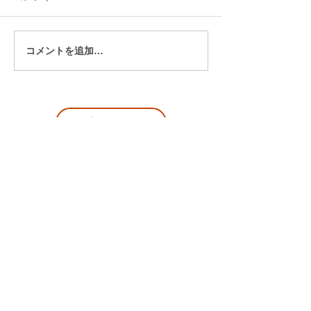
コメントを追加…
「どうしてそう弾く
「また先生にお
の？」から始まった中学
い」その一言が
生とのピアノレッスン
しかった出来事
トップページに戻る
お教室インスタグラム