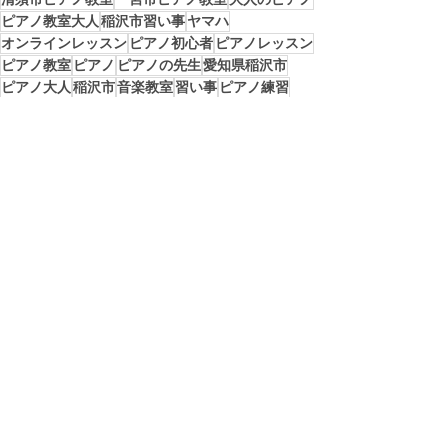
ピアノ教室大人
稲沢市習い事
ヤマハ
オンラインレッスン
ピアノ初心者
ピアノレッスン
ピアノ教室
ピアノ
ピアノの先生
愛知県稲沢市
ピアノ大人
稲沢市
音楽教室
習い事
ピアノ練習
稲沢 ピアノ教室 幼児
幼児ピアノ
ピアノ教室幼児
２０２２YJPC
子ども個人ピアノ教室
子ども初めてのピアノレッスン
子ども個人ピアノレッスン
稲沢市初心者ピアノレッスン
すべて表示
最新記事