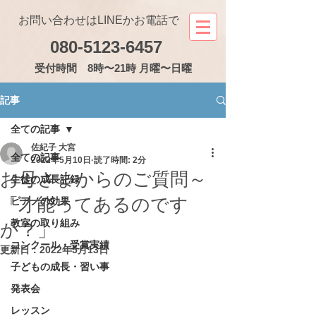
お問い合わせはLINEかお電話で
080-5123-6457
受付
時間 8時〜21時 月曜〜日曜
記事
全ての記事
佐紀子 大宮
全ての記事
2022年5月10日
読了時間: 2分
お母さまからのご質問～
生徒の成長記録
「才能ってあるのです
ピアノの効果
教室の取り組み
か？」
コンクール・受賞実績
更新日：
2022年5月13日
子どもの成長・習い事
発表会
レッスン