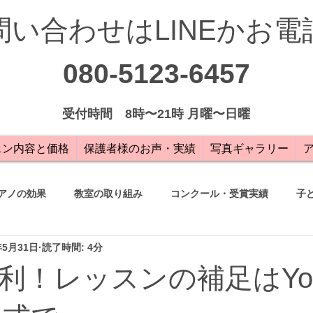
問い合わせはLINEかお電
080-5123-6457
受付
時間 8時〜21時 月曜〜日曜
スン内容と価格
保護者様のお声・実績
写真ギャラリー
アノの効果
教室の取り組み
コンクール・受賞実績
子
年5月31日
読了時間: 4分
の声
利！レッスンの補足はYou