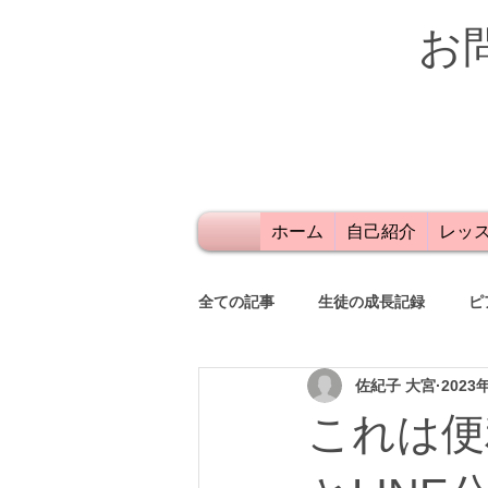
お
ホーム
自己紹介
レッ
全ての記事
生徒の成長記録
ピ
佐紀子 大宮
2023
発表会
レッスン
保護者
これは便