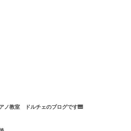
アノ教室　ドルチェのブログです🎹
後、