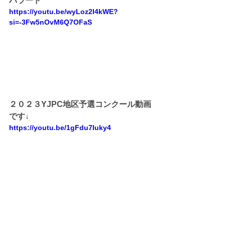
バラード
https://youtu.be/wyLoz2I4kWE?
si=-3Fw5nOvM6Q7OFaS
２０２３YJPC地区予選コンクール動画
です↓
https://youtu.be/1gFdu7Iuky4