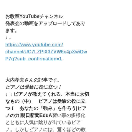
お教室YouTubeチャンネル
発表会の動画をアップロードしてあり
ます。
↓ ↓
https://www.youtube.com/
channel/UC7LZPlX3ZVW6c4pXwiQw
P7g
?sub_confirmation=1
大内孝夫さんの記事です。
ピアノは受験に役に立つ！
↓  ↓ 
ピアノが教えてくれる、本当に大切
なもの（中）　ピアノは受験の役に立
つ！　あなたの「強み」を作ろう|ピア
ノの力|朝日新聞EduA
習い事の多様化
とともに人気に陰りが出ているピア
ノ。しかしピアノには、驚くほどの教