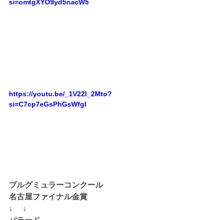
si=omtgXYO9yd5nacW5
https://youtu.be/_1V22l_2Mto?
si=C7cp7eGsPhGsWfgI
ブルグミュラーコンクール
名古屋ファイナル金賞
↓ 　↓