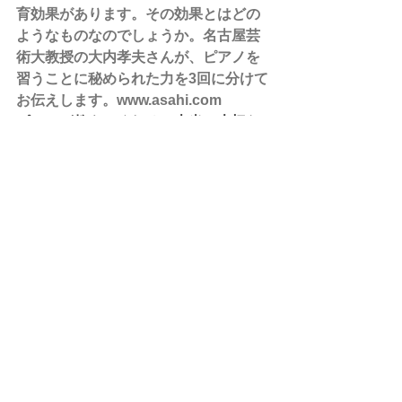
育効果があります。その効果とはどの
ようなものなのでしょうか。名古屋芸
術大教授の大内孝夫さんが、ピアノを
習うことに秘められた力を3回に分けて
お伝えします。www.asahi.com
ピアノが教えてくれる、本当に大切な
もの（上）　習うことで身につく力と
は？|ピアノの力|朝日新聞EduA
習い事
の多様化とともに人気に陰りが出てい
るピアノ。しかしピアノには、じつは
驚くほどの教育効果があります。その
効果とはどのようなものなのでしょう
か。名古屋芸術大教授の大内孝夫さん
が、ピアノを習うことに秘められた力
を3回に分けてお伝えします。
www.asahi.com
お問い合わせはホームページから
↓   ↓