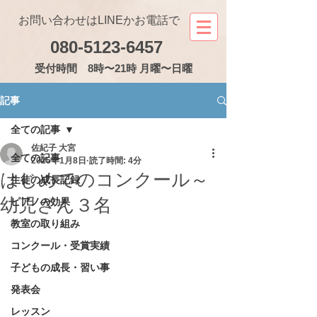
お問い合わせはLINEかお電話で
080-5123-6457
受付
時間 8時〜21時 月曜〜日曜
記事
全ての記事
佐紀子 大宮
全ての記事
2025年1月8日
読了時間: 4分
はじめてのコンクール～
生徒の成長記録
幼児さん３名
ピアノの効果
教室の取り組み
コンクール・受賞実績
子どもの成長・習い事
発表会
レッスン