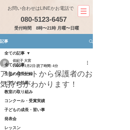
お問い合わせはLINEかお電話で
080-5123-6457
受付
時間 8時〜21時 月曜〜日曜
記事
全ての記事
佐紀子 大宮
全ての記事
2023年3月2日
読了時間: 4分
アンケートから保護者のお
生徒の成長記録
気持ちがわかります！
ピアノの効果
教室の取り組み
コンクール・受賞実績
子どもの成長・習い事
発表会
レッスン