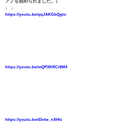
アノを始められました。）
↓   ↓
https://youtu.be/qqJAKGbQgto
https://youtu.be/mQPXKRCr8M4
https://youtu.be/iDvtw_nXHlc