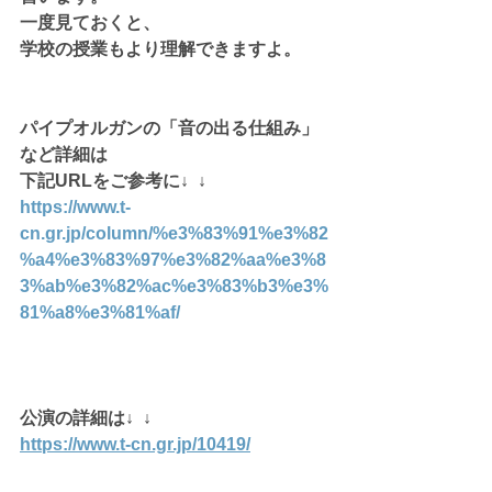
一度見ておくと、
学校の授業もより理解できますよ。
パイプオルガンの「音の出る仕組み」
など詳細は
下記URLをご参考に↓  ↓
https://www.t-
cn.gr.jp/column/%e3%83%91%e3%82
%a4%e3%83%97%e3%82%aa%e3%8
3%ab%e3%82%ac%e3%83%b3%e3%
81%a8%e3%81%af/
公演の詳細は↓  ↓
https://www.t-cn.gr.jp/10419/