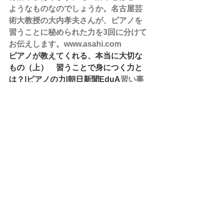
ようなものなのでしょうか。名古屋芸
術大教授の大内孝夫さんが、ピアノを
習うことに秘められた力を3回に分けて
お伝えします。www.asahi.com
ピアノが教えてくれる、本当に大切な
もの（上）　習うことで身につく力と
は？|ピアノの力|朝日新聞EduA
習い事
の多様化とともに人気に陰りが出てい
るピアノ。しかしピアノには、じつは
驚くほどの教育効果があります。その
効果とはどのようなものなのでしょう
か。名古屋芸術大教授の大内孝夫さん
が、ピアノを習うことに秘められた力
を3回に分けてお伝えします。
www.asahi.com
おおみやピアノ教室ドルチェは、稲沢