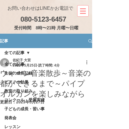
お問い合わせはLINEかお電話で
080-5123-6457
受付
時間 8時〜21時 月曜〜日曜
記事
全ての記事
佐紀子 大宮
全ての記事
2023年5月25日
読了時間: 4分
ウィーン音楽散歩～音楽の
生徒の成長記録
都ができるまで～パイプ
ピアノの効果
教室の取り組み
オルガンを楽しみながら
コンクール・受賞実績
更新日：
2023年5月27日
子どもの成長・習い事
発表会
レッスン