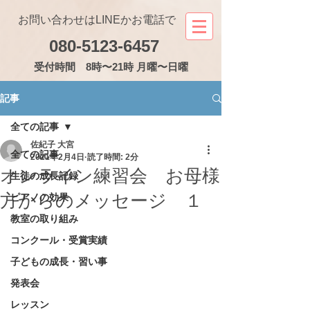
お問い合わせはLINEかお電話で
080-5123-6457
受付
時間 8時〜21時 月曜〜日曜
記事
全ての記事
佐紀子 大宮
全ての記事
2021年2月4日
読了時間: 2分
オンライン練習会 お母様
生徒の成長記録
方からのメッセージ １
ピアノの効果
教室の取り組み
コンクール・受賞実績
子どもの成長・習い事
発表会
レッスン