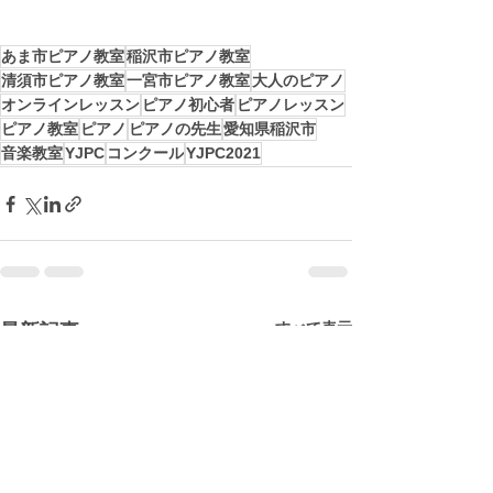
あま市ピアノ教室
稲沢市ピアノ教室
清須市ピアノ教室
一宮市ピアノ教室
大人のピアノ
オンラインレッスン
ピアノ初心者
ピアノレッスン
ピアノ教室
ピアノ
ピアノの先生
愛知県稲沢市
音楽教室
YJPC
コンクール
YJPC2021
すべて表示
最新記事