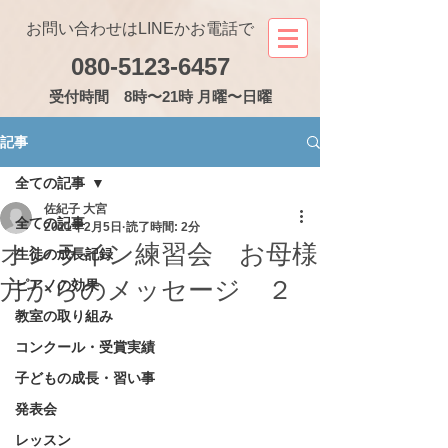
お問い合わせはLINEかお電話で
080-5123-6457
受付
時間 8時〜21時 月曜〜日曜
記事
全ての記事
佐紀子 大宮
全ての記事
2021年2月5日
読了時間: 2分
オンライン練習会 お母様
生徒の成長記録
方からのメッセージ ２
ピアノの効果
教室の取り組み
コンクール・受賞実績
子どもの成長・習い事
発表会
レッスン