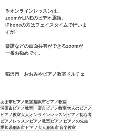
※オンラインレッスンは、
zoomかLINEのビデオ通話、
iPhoneの方はフェイスタイムで行いま
すが
楽譜などの画面共有ができるzoomが
一番お勧めです。
稲沢市　おおみやピアノ教室ドルチェ
あま市ピアノ教室
稲沢市ピアノ教室
清須市ピアノ教室
一宮市ピアノ教室
大人のピアノ
ピアノ教室大人
オンラインレッスン
ピアノ初心者
ピアノレッスン
ピアノ教室
ピアノ
ピアノの先生
愛知県稲沢市
ピアノ大人
稲沢市
音楽教室