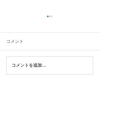
コメント
コメントを追加…
発表会後に届いた保護者
「どうしてそう
の声｜「見応えのある発
の？」から始ま
表会でした」と嬉しいご
生とのピアノレ
感想
トップページに戻る