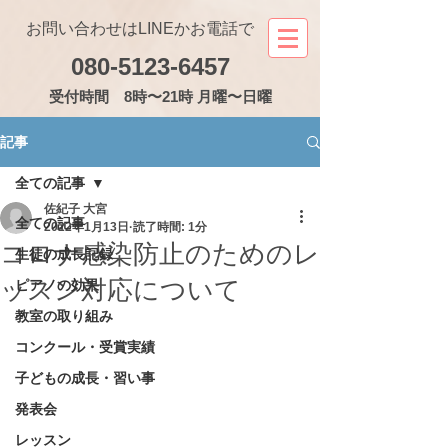
お問い合わせはLINEかお電話で
080-5123-6457
受付
時間 8時〜21時 月曜〜日曜
記事
全ての記事
佐紀子 大宮
全ての記事
2022年1月13日
読了時間: 1分
コロナ感染防止のためのレ
生徒の成長記録
ッスン対応について
ピアノの効果
教室の取り組み
コンクール・受賞実績
子どもの成長・習い事
発表会
レッスン