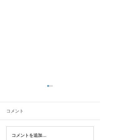
コメント
コメントを追加…
発表会後に届いた保護者
「どうしてそう