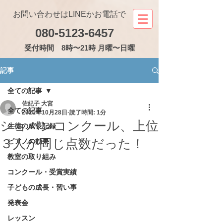
お問い合わせはLINEかお電話で
080-5123-6457
受付
時間 8時〜21時 月曜〜日曜
記事
全ての記事
佐紀子 大宮
全ての記事
2021年10月28日
読了時間: 1分
ショパンコンクール、上位
生徒の成長記録
３人が同じ点数だった！
ピアノの効果
教室の取り組み
コンクール・受賞実績
子どもの成長・習い事
発表会
レッスン