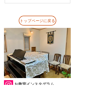
の声｜「見応えのある発
の？」から始ま
表会でした」と嬉しいご
生とのピアノレ
感想
トップページに戻る
お教室インスタグラム
↑クリックすると
生徒さんの演奏動画や
お教室の様子などが
​見られます。
稲沢市 おおみやピアノ教室ドルチェ