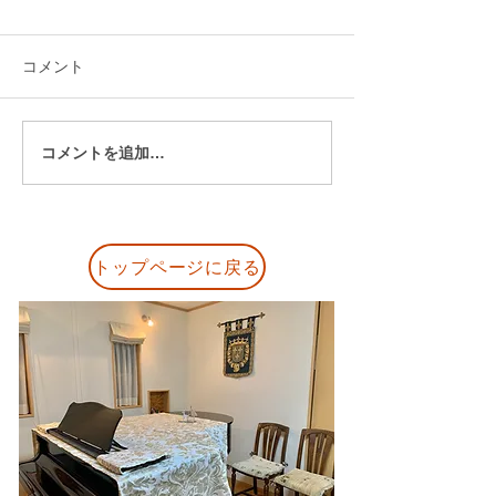
コメント
コメントを追加…
発表会後に届いた保護者
「どうしてそう
の声｜「見応えのある発
の？」から始ま
表会でした」と嬉しいご
生とのピアノレ
感想
トップページに戻る