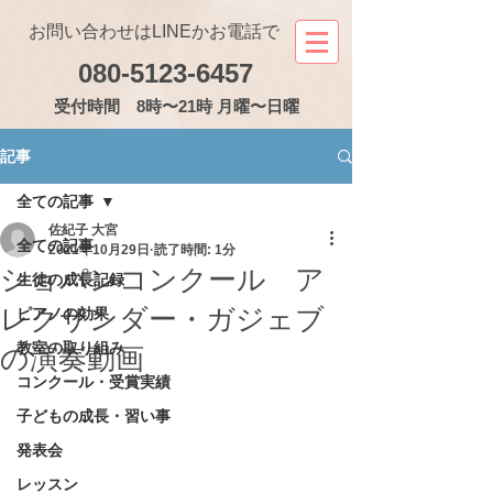
お問い合わせはLINEかお電話で
080-5123-6457
受付
時間 8時〜21時 月曜〜日曜
記事
全ての記事
佐紀子 大宮
全ての記事
2021年10月29日
読了時間: 1分
ショパンコンクール ア
生徒の成長記録
レクサンダー・ガジェブ
ピアノの効果
教室の取り組み
の演奏動画
コンクール・受賞実績
子どもの成長・習い事
発表会
レッスン