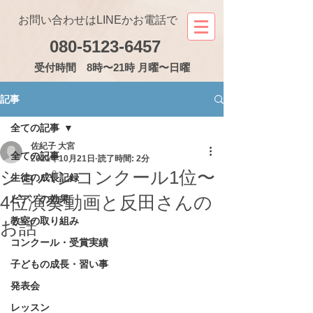
お問い合わせはLINEかお電話で
080-5123-6457
受付
時間 8時〜21時 月曜〜日曜
記事
全ての記事
佐紀子 大宮
全ての記事
2021年10月21日
読了時間: 2分
ショパンコンクール1位〜
生徒の成長記録
4位演奏動画と反田さんの
ピアノの効果
教室の取り組み
お話
コンクール・受賞実績
子どもの成長・習い事
発表会
レッスン