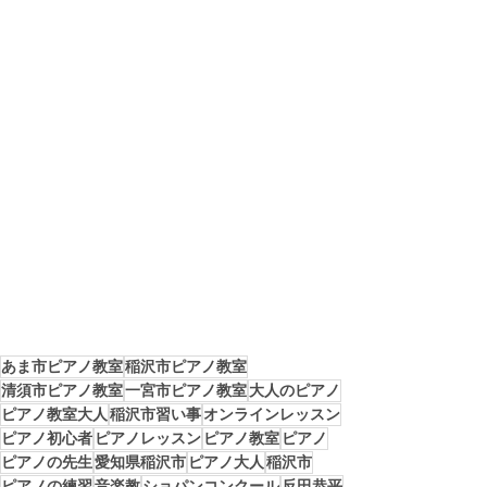
あま市ピアノ教室
稲沢市ピアノ教室
清須市ピアノ教室
一宮市ピアノ教室
大人のピアノ
ピアノ教室大人
稲沢市習い事
オンラインレッスン
ピアノ初心者
ピアノレッスン
ピアノ教室
ピアノ
ピアノの先生
愛知県稲沢市
ピアノ大人
稲沢市
ピアノの練習
音楽教
ショパンコンクール
反田恭平