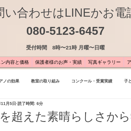
問い合わせはLINEかお電
080-5123-6457
受付
時間 8時〜21時 月曜〜日曜
スン内容と価格
保護者様のお声・実績
写真ギャラリー
アノの効果
教室の取り組み
コンクール・受賞実績
子
年11月5日
読了時間: 6分
の声
を超えた素晴らしさから