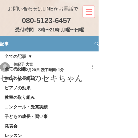
お問い合わせはLINEかお電話で
080-5123-6457
受付
時間 8時〜21時 月曜〜日曜
記事
全ての記事
佐紀子 大宮
全ての記事
2022年2月20日
読了時間: 1分
セキレイのセキちゃん
生徒の成長記録
ピアノの効果
教室の取り組み
コンクール・受賞実績
子どもの成長・習い事
発表会
レッスン