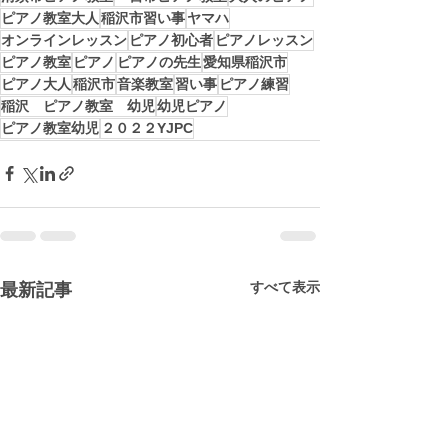
ピアノ教室大人
稲沢市習い事
ヤマハ
オンラインレッスン
ピアノ初心者
ピアノレッスン
ピアノ教室
ピアノ
ピアノの先生
愛知県稲沢市
ピアノ大人
稲沢市
音楽教室
習い事
ピアノ練習
稲沢 ピアノ教室 幼児
幼児ピアノ
ピアノ教室幼児
２０２２YJPC
すべて表示
最新記事