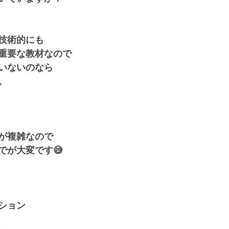
技術的にも
重要な教材なので
いないのなら
。
が複雑なので
でが大変です😅
ション