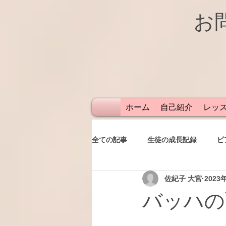
お
ホーム
自己紹介
レッ
全ての記事
生徒の成長記録
ピ
佐紀子 大宮
2023
発表会
レッスン
保護者
バッハの