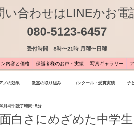
問い合わせはLINEかお電
080-5123-6457
受付
時間 8時〜21時 月曜〜日曜
スン内容と価格
保護者様のお声・実績
写真ギャラリー
アノの効果
教室の取り組み
コンクール・受賞実績
子
年6月4日
読了時間: 5分
の声
面白さにめざめた中学生