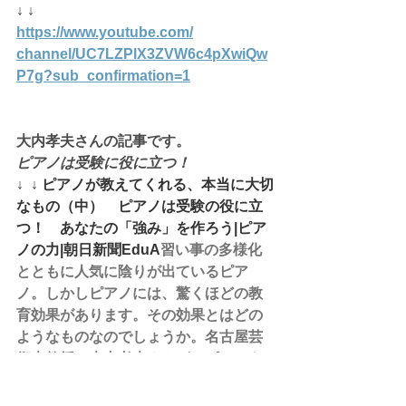
↓ ↓
https://www.youtube.com/
channel/UC7LZPlX3ZVW6c4pXwiQw
P7g
?sub_confirmation=1
大内孝夫さんの記事です。
ピアノは受験に役に立つ！
↓  ↓ 
ピアノが教えてくれる、本当に大切
なもの（中）　ピアノは受験の役に立
つ！　あなたの「強み」を作ろう|ピア
ノの力|朝日新聞EduA
習い事の多様化
とともに人気に陰りが出ているピア
ノ。しかしピアノには、驚くほどの教
育効果があります。その効果とはどの
ようなものなのでしょうか。名古屋芸
術大教授の大内孝夫さんが、ピアノを
習うことに秘められた力を3回に分けて
お伝えします。www.asahi.com