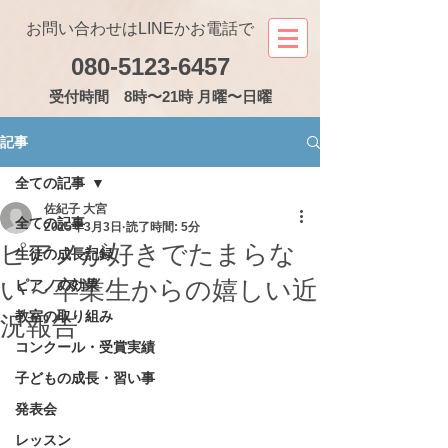
お問い合わせはLINEかお電話で
080-5123-6457
受付
時間 8時〜21時 月曜〜日曜
記事
全ての記事
佐紀子 大宮
全ての記事
2025年3月3日
読了時間: 5分
ピアノが好きでたまらな
生徒の成長記録
い～卒業生からの嬉しい近
ピアノの効果
教室の取り組み
況報告
コンクール・受賞実績
子どもの成長・習い事
発表会
レッスン