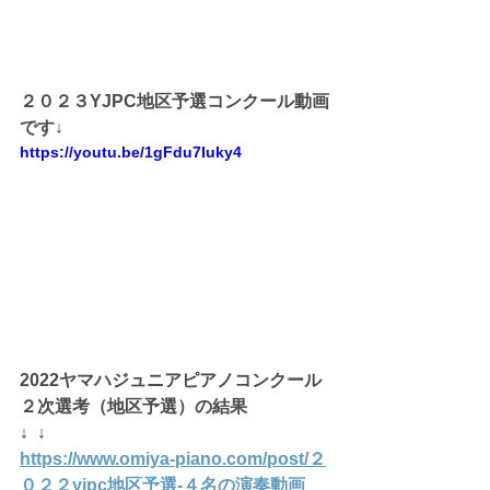
２０２３YJPC地区予選コンクール動画
です↓
https://youtu.be/1gFdu7Iuky4
2022ヤマハジュニアピアノコンクール
２次選考（地区予選）の結果
↓  ↓
https://www.omiya-piano.com/post/２
０２２yjpc地区予選-４名の演奏動画