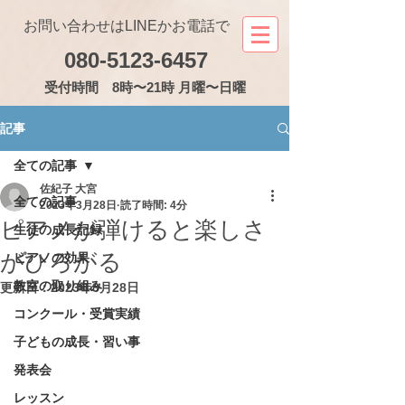
お問い合わせはLINEかお電話で
080-5123-6457
受付
時間 8時〜21時 月曜〜日曜
記事
全ての記事
佐紀子 大宮
全ての記事
2023年3月28日
読了時間: 4分
ピアノが弾けると楽しさ
生徒の成長記録
がひろがる
ピアノの効果
教室の取り組み
更新日：
2023年3月28日
コンクール・受賞実績
子どもの成長・習い事
発表会
レッスン