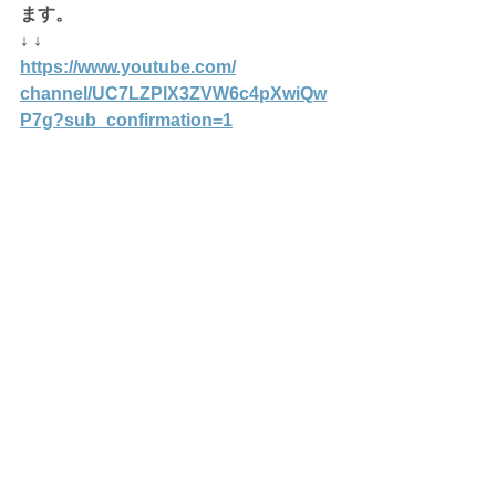
ます。
↓ ↓
https://www.youtube.com/
channel/UC7LZPlX3ZVW6c4pXwiQw
P7g
?sub_confirmation=1