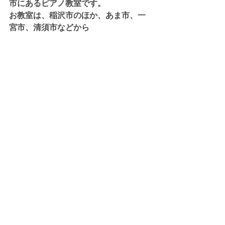
市にあるピアノ教室です。
お教室は、稲沢市のほか、あま市、一
宮市、清須市などから
生徒さんにお通いいただいておりま
す。
はじめてのピアノ、初心者ピアノ、幼
児ピアノ、大人のピアノなどに対応し
た
個人ピアノレッスンを行なっておりま
す。
３歳ピアノ、４歳ピアノから大人のピ
アノまで幅広く対応しており
ソルフェージュや学校の音楽のレッス
ンも行なっております。