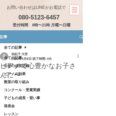
お問い合わせはLINEかお電話で
080-5123-6457
受付
時間 8時〜21時 月曜〜日曜
記事
全ての記事
佐紀子 大宮
全ての記事
2023年4月8日
読了時間: 4分
ピアノで心豊かなお子さ
生徒の成長記録
んに〜
ピアノの効果
教室の取り組み
コンクール・受賞実績
子どもの成長・習い事
発表会
レッスン