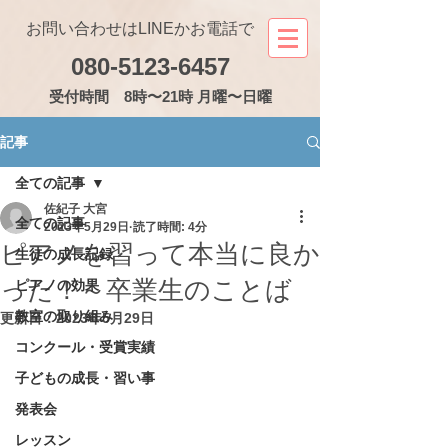
お問い合わせはLINEかお電話で
080-5123-6457
受付
時間 8時〜21時 月曜〜日曜
記事
全ての記事
佐紀子 大宮
全ての記事
2023年5月29日
読了時間: 4分
ピアノを習って本当に良か
生徒の成長記録
った！～卒業生のことば
ピアノの効果
教室の取り組み
更新日：
2023年5月29日
コンクール・受賞実績
子どもの成長・習い事
発表会
レッスン