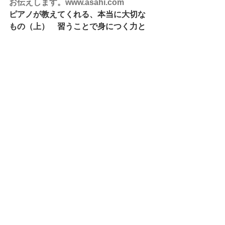
お伝えします。www.asahi.com
ピアノが教えてくれる、本当に大切な
もの（上）　習うことで身につく力と
は？|ピアノの力|朝日新聞EduA
習い事
の多様化とともに人気に陰りが出てい
るピアノ。しかしピアノには、じつは
驚くほどの教育効果があります。その
効果とはどのようなものなのでしょう
か。名古屋芸術大教授の大内孝夫さん
が、ピアノを習うことに秘められた力
を3回に分けてお伝えします。
www.asahi.com
お問い合わせはホームページから
↓   ↓
稲沢市　おおみやピアノ教室ドルチェ
おおみやピアノ教室ドルチェは、稲沢
市にあるピアノ教室です。