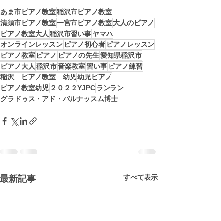
あま市ピアノ教室
稲沢市ピアノ教室
清須市ピアノ教室
一宮市ピアノ教室
大人のピアノ
ピアノ教室大人
稲沢市習い事
ヤマハ
オンラインレッスン
ピアノ初心者
ピアノレッスン
ピアノ教室
ピアノ
ピアノの先生
愛知県稲沢市
ピアノ大人
稲沢市
音楽教室
習い事
ピアノ練習
稲沢 ピアノ教室 幼児
幼児ピアノ
ピアノ教室幼児
２０２２YJPC
ランラン
グラドゥス・アド・バルナッスム博士
すべて表示
最新記事