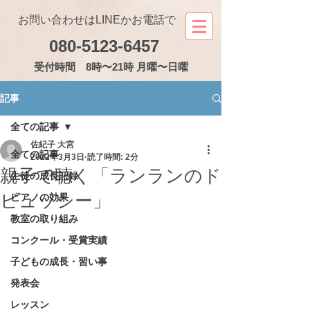
お問い合わせはLINEかお電話で
080-5123-6457
受付
時間 8時〜21時 月曜〜日曜
記事
全ての記事
佐紀子 大宮
全ての記事
2022年3月3日
読了時間: 2分
親子で聴く「ランランのド
生徒の成長記録
ビュッシー」
ピアノの効果
教室の取り組み
コンクール・受賞実績
子どもの成長・習い事
発表会
レッスン