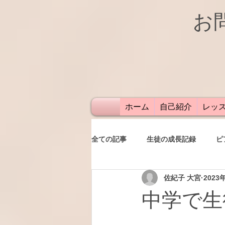
お
ホーム
自己紹介
レッ
全ての記事
生徒の成長記録
ピ
佐紀子 大宮
2023
発表会
レッスン
保護者
中学で生