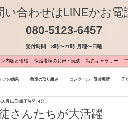
問い合わせはLINEかお電
080-5123-6457
受付
時間 8時〜21時 月曜〜日曜
スン内容と価格
保護者様のお声・実績
写真ギャラリー
アノの効果
教室の取り組み
コンクール・受賞実績
子
年10月11日
読了時間: 4分
の声
徒さんたちが大活躍