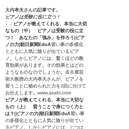
大内孝夫さんの記事です。
ピアノは受験に役に立つ！
↓  ↓ 
ピアノが教えてくれる、本当に大切
なもの（中）　ピアノは受験の役に立
つ！　あなたの「強み」を作ろう|ピア
ノの力|朝日新聞EduA
習い事の多様化
とともに人気に陰りが出ているピア
ノ。しかしピアノには、驚くほどの教
育効果があります。その効果とはどの
ようなものなのでしょうか。名古屋芸
術大教授の大内孝夫さんが、ピアノを
習うことに秘められた力を3回に分けて
お伝えします。www.asahi.com
ピアノが教えてくれる、本当に大切な
もの（上）　習うことで身につく力と
は？|ピアノの力|朝日新聞EduA
習い事
の多様化とともに人気に陰りが出てい
るピアノ。しかしピアノには、じつは