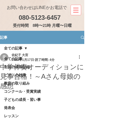
お問い合わせはLINEかお電話で
080-5123-6457
受付
時間 8時〜21時 月曜〜日曜
記事
全ての記事
佐紀子 大宮
全ての記事
2023年1月17日
読了時間: 4分
中学伴奏オーディションに
生徒の成長記録
見事合格！～Aさん母娘の
ピアノの効果
教室の取り組み
感想
コンクール・受賞実績
子どもの成長・習い事
発表会
レッスン