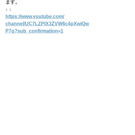
ます。
↓ ↓
https://www.youtube.com/
channel/UC7LZPlX3ZVW6c4pXwiQw
P7g
?sub_confirmation=1