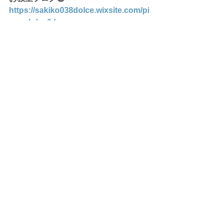
https://sakiko038dolce.wixsite.com/pi
ano-dolce/blog
稲沢市　おおみやピアノ教室ドルチェ
すべて表示
最新記事