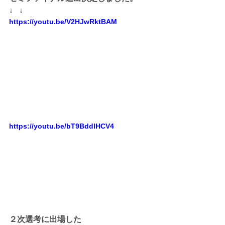
↓   ↓
https://youtu.be/V2HJwRktBAM
https://youtu.be/bT9BddlHCV4
２次選考に出場した