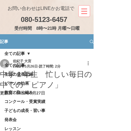
お問い合わせはLINEかお電話で
080-5123-6457
受付
時間 8時〜21時 月曜〜日曜
記事
全ての記事
佐紀子 大宮
全ての記事
2022年5月26日
読了時間: 2分
中学１年生 忙しい毎日の
生徒の成長記録
中での「ピアノ」
ピアノの効果
教室の取り組み
更新日：
2022年5月27日
コンクール・受賞実績
子どもの成長・習い事
発表会
レッスン