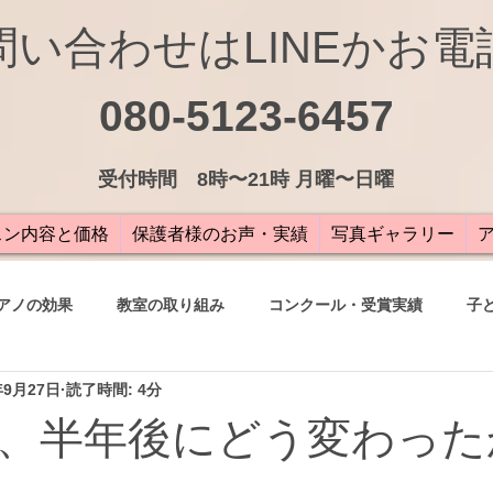
問い合わせはLINEかお電
080-5123-6457
受付
時間 8時〜21時 月曜〜日曜
スン内容と価格
保護者様のお声・実績
写真ギャラリー
アノの効果
教室の取り組み
コンクール・受賞実績
子
年9月27日
読了時間: 4分
の声
、半年後にどう変わった