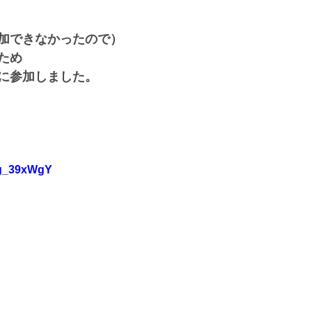
加できなかったので）
ため
に参加しました。
og_39xWgY