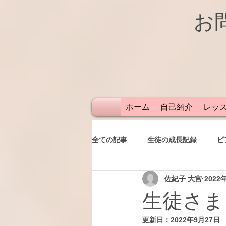
お
ホーム
自己紹介
レッ
全ての記事
生徒の成長記録
ピ
佐紀子 大宮
2022
発表会
レッスン
保護者
生徒さま
更新日：
2022年9月27日