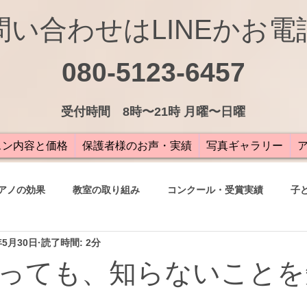
問い合わせはLINEかお電
080-5123-6457
受付
時間 8時〜21時 月曜〜日曜
スン内容と価格
保護者様のお声・実績
写真ギャラリー
アノの効果
教室の取り組み
コンクール・受賞実績
子
年5月30日
読了時間: 2分
の声
っても、知らないことを