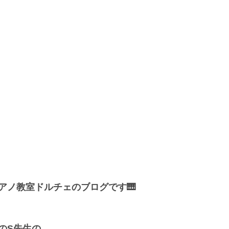
アノ教室ドルチェのブログです🎹
のS先生の