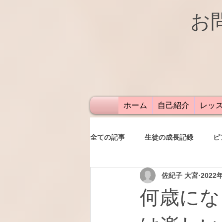
お
ホーム
自己紹介
レッ
全ての記事
生徒の成長記録
ピ
佐紀子 大宮
2022
発表会
レッスン
保護者
何歳にな