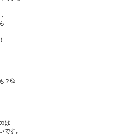
ト、
も
！
も？💦
のは
いです。