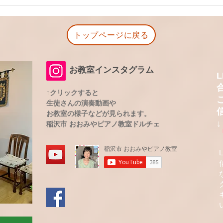
発表会後に届いた保護者の声
「ど
｜「見応えのある発表会でし
ら始
た」と嬉しいご感想
レッ
トップページに戻る
お教室インスタグラム
↑クリックすると
生徒さんの演奏動画や
お教室の様子などが
​見られます。
↓
稲沢市 おおみやピアノ教室ドルチェ