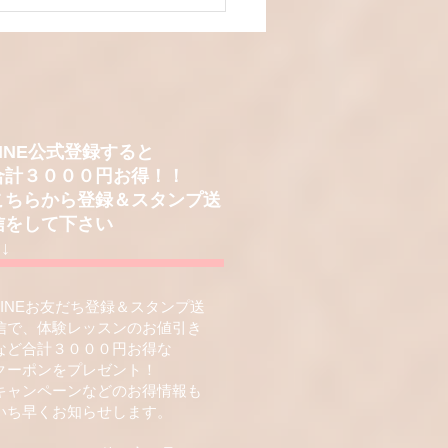
うしてそう弾くの？」か
まった中学生とのピアノ
スン
LINE公式登録すると
合計３０００円お得！！
こちらから
登録＆スタンプ送
信をして下さい
 ↓
LINEお友だち登録＆スタンプ送
信で、体験レッスンのお値引き
など合計３０００円
お得な
クーポンをプレゼント！
キャンペーンなどのお得情報も
​いち早くお知らせします。