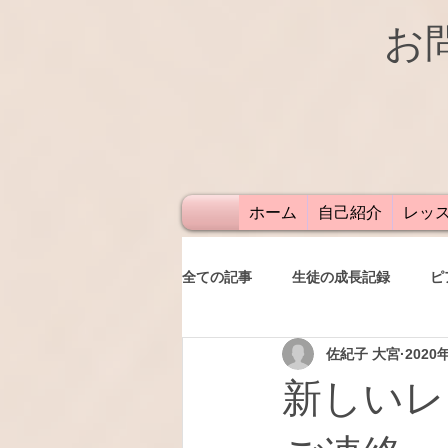
お
ホーム
自己紹介
レッ
全ての記事
生徒の成長記録
ピ
佐紀子 大宮
2020
発表会
レッスン
保護者
新しいレ