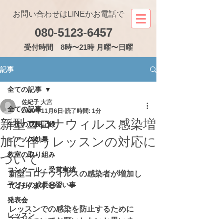
お問い合わせはLINEかお電話で
080-5123-6457
受付
時間 8時〜21時 月曜〜日曜
記事
全ての記事
佐紀子 大宮
全ての記事
2020年11月6日
読了時間: 1分
新型コロナウィルス感染増
生徒の成長記録
加に伴うレッスンの対応に
ピアノの効果
教室の取り組み
ついて
コンクール・受賞実績
新型コロナウィルスの感染者が増加し
子どもの成長・習い事
ております😷
発表会
レッスンでの感染を防止するために
レッスン