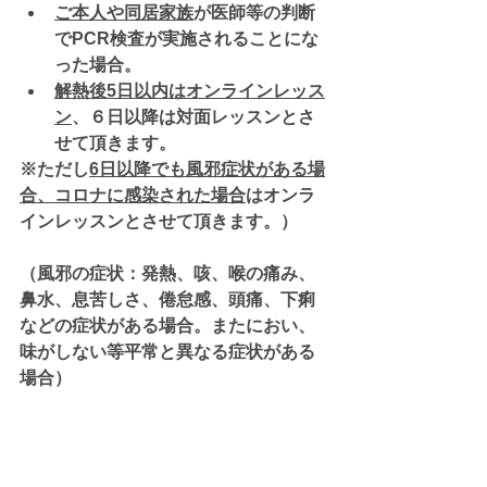
ご本人や同居家族
が医師等の判断
で
PCR検査が実施されることにな
った
場合。
解熱後5日以内はオンラインレッス
ン
、６日以降は対面レッスンとさ
せて頂きます。
※ただし
6日以降でも風邪症状がある場
合、コロナに感染された場合
は
オンラ
インレッスン
とさせて頂きます。）
（
風邪の症状
：発熱、咳、喉の痛み、
鼻水、息苦しさ、倦怠感、頭痛、下痢
などの症状がある場合。またにおい、
味がしない等平常と異なる症状がある
場合）