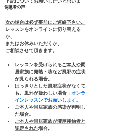
下記についてお願いしたいと思いま
保護者の声
す。
次の場合は必ず
事前にご連絡下さい。
レッスンを
オンラインに切り替える
か、
またはお休みいただくか、
ご相談させて頂きます。
レッスンを受けられる
ご本人や同
居家族
に発熱・咳など
風邪の症状
が見られる場合。
はっきりとした風邪症状がなくて
も、
風邪が疑わしい
場合→
オンラ
インレッスンでお願いします。
ご本人や同居家族
の
感染が判明
し
た場合。
ご本人や同居家族が
濃厚接触者と
認定された
場合。