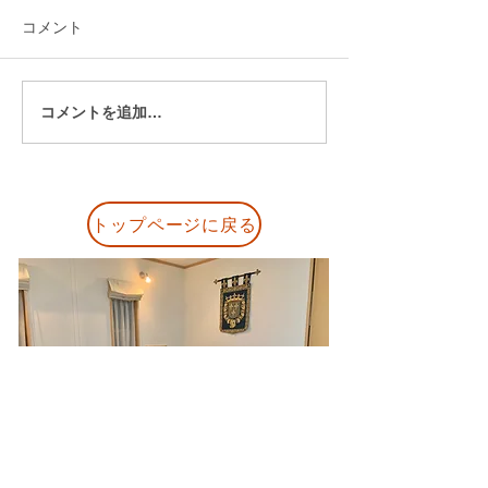
コメント
コメントを追加…
発表会後に届いた保護者
「どうしてそう
の声｜「見応えのある発
の？」から始ま
表会でした」と嬉しいご
生とのピアノレ
感想
トップページに戻る