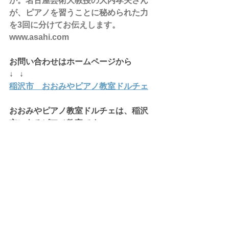
か。名古屋芸術大教授の大内孝夫さん
が、ピアノを習うことに秘められた力
を3回に分けてお伝えします。
www.asahi.com
お問い合わせはホームページから
↓   ↓
稲沢市　おおみやピアノ教室ドルチェ
おおみやピアノ教室ドルチェは、稲沢
市にあるピアノ教室です。
お教室は、稲沢市のほか、あま市、一
宮市、清須市、岩倉市などから
生徒さんにお通いいただいておりま
す。
はじめてのピアノ、初心者ピアノ、幼
児ピアノ、大人のピアノなどに対応し
た
個人ピアノレッスンを行なっておりま