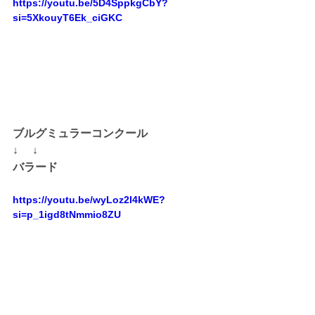
https://youtu.be/5D4SppkgCbY?
si=5XkouyT6Ek_ciGKC
ブルグミュラーコンクール
↓ 　↓
バラード
https://youtu.be/wyLoz2I4kWE?
si=p_1igd8tNmmio8ZU