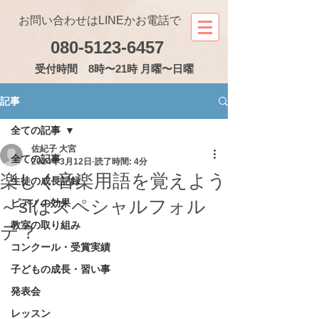
お問い合わせはLINEかお電話で
080-5123-6457
受付
時間 8時〜21時 月曜〜日曜
記事
全ての記事
佐紀子 大宮
全ての記事
2024年3月12日
読了時間: 4分
楽しく音楽用語を覚えよう
生徒の成長記録
～sfはスペシャルフォル
ピアノの効果
教室の取り組み
テ？
コンクール・受賞実績
子どもの成長・習い事
発表会
レッスン