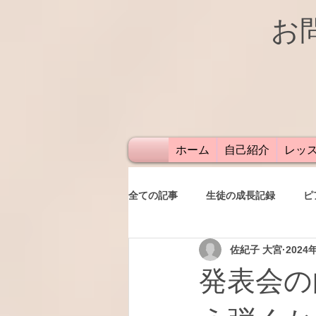
お
ホーム
自己紹介
レッ
全ての記事
生徒の成長記録
ピ
佐紀子 大宮
2024
発表会
レッスン
保護者
発表会の