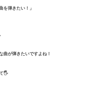
曲を弾きたい！」
。
な曲が弾きたいですよね！
🖐️