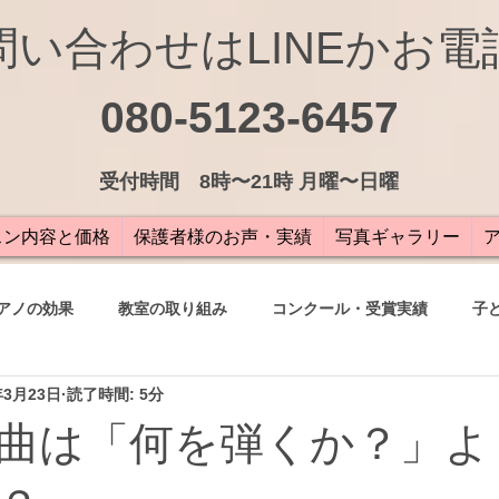
問い合わせはLINEかお電
080-5123-6457
受付
時間 8時〜21時 月曜〜日曜
スン内容と価格
保護者様のお声・実績
写真ギャラリー
アノの効果
教室の取り組み
コンクール・受賞実績
子
年3月23日
読了時間: 5分
の声
曲は「何を弾くか？」よ