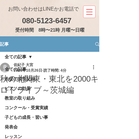
お問い合わせはLINEかお電話で
080-5123-6457
受付
時間 8時〜21時 月曜〜日曜
記事
全ての記事
佐紀子 大宮
全ての記事
2024年10月26日
読了時間: 4分
秋の北関東・東北を2000キ
生徒の成長記録
ロドライブ～茨城編
ピアノの効果
教室の取り組み
コンクール・受賞実績
子どもの成長・習い事
発表会
レッスン