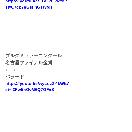
https://youtu.be/_1V22l_2Mto?
si=C7cp7eGsPhGsWfgI
ブルグミュラーコンクール
名古屋ファイナル金賞
↓ 　↓
バラード
https://youtu.be/wyLoz2I4kWE?
si=-3Fw5nOvM6Q7OFaS