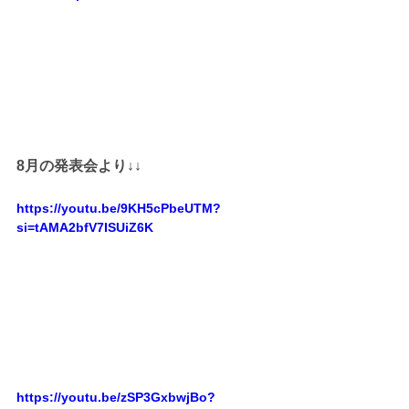
8月の発表会より↓↓
https://youtu.be/9KH5cPbeUTM?
si=tAMA2bfV7ISUiZ6K
https://youtu.be/zSP3GxbwjBo?