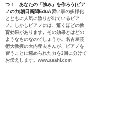
つ！　あなたの「強み」を作ろう|ピア
ノの力|朝日新聞EduA
習い事の多様化
とともに人気に陰りが出ているピア
ノ。しかしピアノには、驚くほどの教
育効果があります。その効果とはどの
ようなものなのでしょうか。名古屋芸
術大教授の大内孝夫さんが、ピアノを
習うことに秘められた力を3回に分けて
お伝えします。www.asahi.com
ピアノが教えてくれる、本当に大切な
もの（上）　習うことで身につく力と
は？|ピアノの力|朝日新聞EduA
習い事
の多様化とともに人気に陰りが出てい
るピアノ。しかしピアノには、じつは
驚くほどの教育効果があります。その
効果とはどのようなものなのでしょう
か。名古屋芸術大教授の大内孝夫さん
が、ピアノを習うことに秘められた力
を3回に分けてお伝えします。