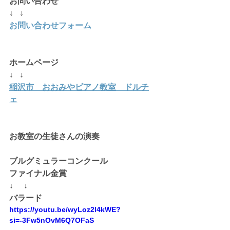
お問い合わせ
↓   ↓
お問い合わせフォーム
ホームページ 
↓   ↓
稲沢市　おおみやピアノ教室　ドルチ
ェ
お教室の生徒さんの演奏
ブルグミュラーコンクール
ファイナル金賞
↓ 　↓
バラード
https://youtu.be/wyLoz2I4kWE?
si=-3Fw5nOvM6Q7OFaS