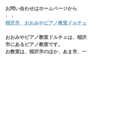
お問い合わせはホームページから
↓   ↓
稲沢市　おおみやピアノ教室ドルチェ
おおみやピアノ教室ドルチェは、稲沢
市にあるピアノ教室です。
お教室は、稲沢市のほか、あま市、一
宮市、清須市、岩倉市などから
生徒さんにお通いいただいておりま
す。
はじめてのピアノ、初心者ピアノ、幼
児ピアノ、大人のピアノなどに対応し
た
個人ピアノレッスンを行なっておりま
す。
３歳ピアノ、４歳ピアノ、年少ピア
ノ、年中ピアノ、年長ピアノ、小学生
ピアノ大人のピアノまで幅広く対応し