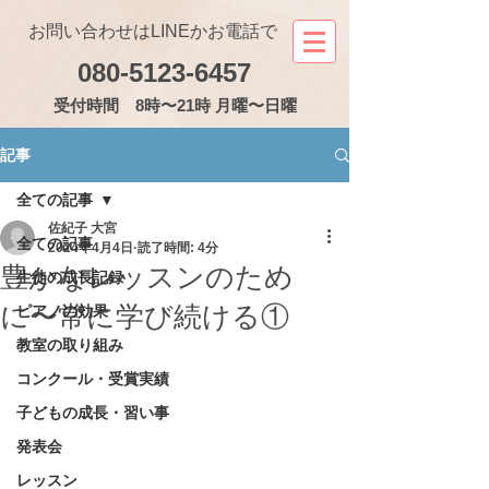
お問い合わせはLINEかお電話で
080-5123-6457
受付
時間 8時〜21時 月曜〜日曜
記事
全ての記事
佐紀子 大宮
全ての記事
2024年4月4日
読了時間: 4分
豊かなレッスンのため
生徒の成長記録
に〜常に学び続ける①
ピアノの効果
教室の取り組み
コンクール・受賞実績
子どもの成長・習い事
発表会
レッスン