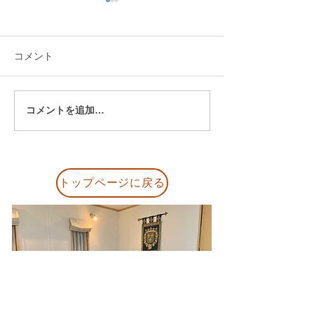
コメント
コメントを追加…
発表会後に届いた保護者
「どうしてそう
の声｜「見応えのある発
の？」から始ま
表会でした」と嬉しいご
生とのピアノレ
感想
トップページに戻る