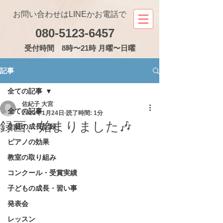
お問い合わせはLINEかお電話で
080-5123-6457
受付
時間 8時〜21時 月曜〜日曜
記事
全ての記事
佐紀子 大宮
全ての記事
2021年1月24日
読了時間: 1分
録画、始まりました🎶
生徒の成長記録
ピアノの効果
教室の取り組み
コンクール・受賞実績
子どもの成長・習い事
発表会
レッスン