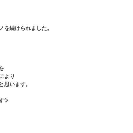
ノを続けられました。
を
により
と思います。
す✨
。