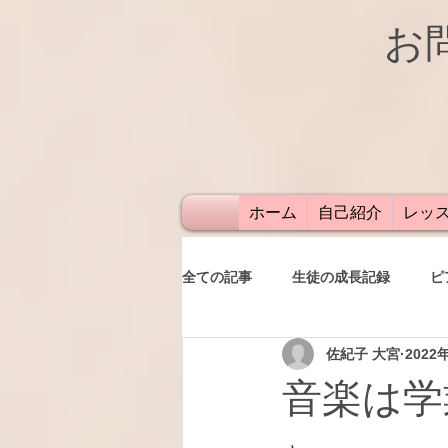
お
ホーム
自己紹介
レッ
全ての記事
生徒の成長記録
ピ
佐紀子 大宮
2022
発表会
レッスン
保護者
音楽は学