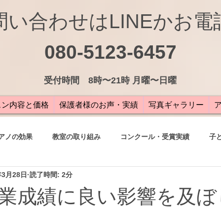
問い合わせはLINEかお電
080-5123-6457
受付
時間 8時〜21時 月曜〜日曜
スン内容と価格
保護者様のお声・実績
写真ギャラリー
アノの効果
教室の取り組み
コンクール・受賞実績
子
年3月28日
読了時間: 2分
の声
業成績に良い影響を及ぼ