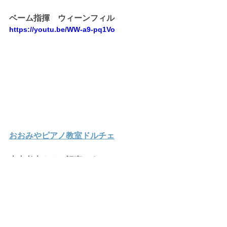
ベーム指揮　ウィーンフィル
https://youtu.be/WW-a9-pq1Vo
おおみやピアノ教室ドルチェ
大内孝夫さんの記事です。
ピアノは受験に役に立つ！
↓  ↓ 
ピアノが教えてくれる、本当に大切
なもの（中）　ピアノは受験の役に立
つ！　あなたの「強み」を作ろう|ピア
ノの力|朝日新聞EduA
習い事の多様化