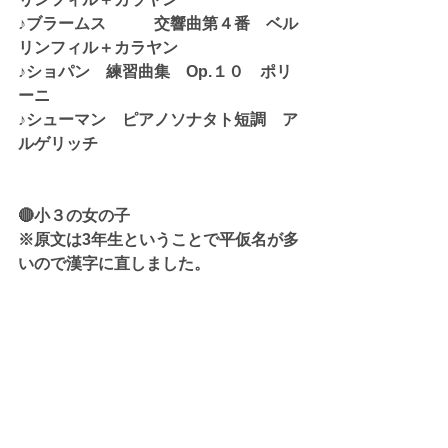
♪ブラームス　　　交響曲第４番　ベル
リンフィル＋カラヤン
♪ショパン　練習曲集　Op.１０　ポリ
ーニ
♪シューマン　ピアノソナタト短調　ア
ルゲリッチ
🔴小３の女の子
※
原文は3年生ということで平仮名が多
いので漢字に直しました。