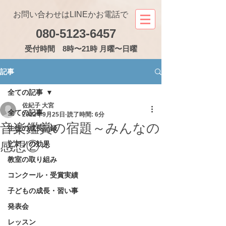
お問い合わせはLINEかお電話で
080-5123-6457
受付
時間 8時〜21時 月曜〜日曜
記事
全ての記事
佐紀子 大宮
全ての記事
2022年9月25日
読了時間: 6分
音楽鑑賞の宿題～みんなの
生徒の成長記録
感想②～
ピアノの効果
教室の取り組み
コンクール・受賞実績
子どもの成長・習い事
発表会
レッスン