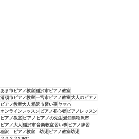
あま市ピアノ教室
稲沢市ピアノ教室
清須市ピアノ教室
一宮市ピアノ教室
大人のピアノ
ピアノ教室大人
稲沢市習い事
ヤマハ
オンラインレッスン
ピアノ初心者
ピアノレッスン
ピアノ教室
ピアノ
ピアノの先生
愛知県稲沢市
ピアノ大人
稲沢市
音楽教室
習い事
ピアノ練習
稲沢 ピアノ教室 幼児
ピアノ教室幼児
２０２２YJPC