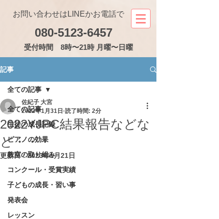
お問い合わせはLINEかお電話で
080-5123-6457
受付
時間 8時〜21時 月曜〜日曜
記事
全ての記事
佐紀子 大宮
全ての記事
2022年1月31日
読了時間: 2分
2022YJPC結果報告などな
生徒の成長記録
ど・・・
ピアノの効果
教室の取り組み
更新日：
2023年1月21日
コンクール・受賞実績
子どもの成長・習い事
発表会
レッスン