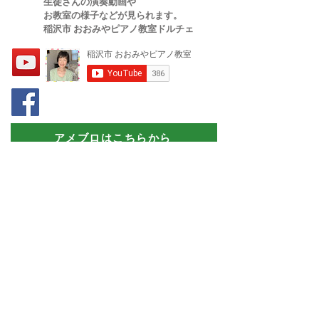
生徒さんの演奏動画や
お教室の様子などが
​見られます。
稲沢市 おおみやピアノ教室ドルチェ
アメブロはこちらから
体験レッスン・お問合せはこちら！
080-5123-6457
レッスン中はお電話に出られないため、
後ほど,
こちらから折り返し
お電話差し上げます。
LINE公式登録すると
合計３０００円お得！！
こちらから
登録＆スタンプ送信をして下さい