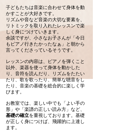
子どもたちは音楽に合わせて身体を動
かすことが大好きです。
リズムや音など音楽の大切な要素を、
リトミックを取り入れたレッスンで
楽
しく身につけていきます。
余談ですが、小さなお子さんが「今日
もピアノ行きたかったなぁ」と
朝から
言ってくださっているそうです。
レッスンの内容は、ピアノを弾くこと
以外、楽器を使って身体を動かした
り、音符を読んだり、リズムをたたい
たり、歌を歌ったり、簡単な聴音をし
たり、
音楽の基礎を総合的に楽しく学
びます。
お教室では、楽しい中でも「よい手の
形」や「楽譜の正しい読み方」など、
基礎の確立
を重視しております。基礎
が正しく身につけば、飛躍的に上達し
ます。