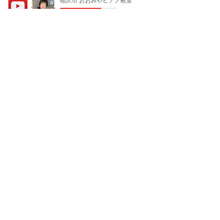
アメブロはこちらから
体験レッスン・お問合せはこちら！
080-5123-6457
レッスン中はお電話に出られないため、
後ほど,
こちらから折り返し
お電話差し上げます。
LINE公式登録すると
合計３０００円お得！！
こちらから
登録＆スタンプ送信をして下さい
↓ ↓
LINEお友だち登録＆スタンプ送信で、体
験レッスンのお値引きなど合計３０００