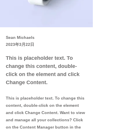
Sean Michaels
2023年3月22日
This is placeholder text. To
change this content, double-
click on the element and click
Change Content.
This is placeholder text. To change this
content, double-click on the element
and click Change Content. Want to view
and manage all your collections? Click
on the Content Manager button in the