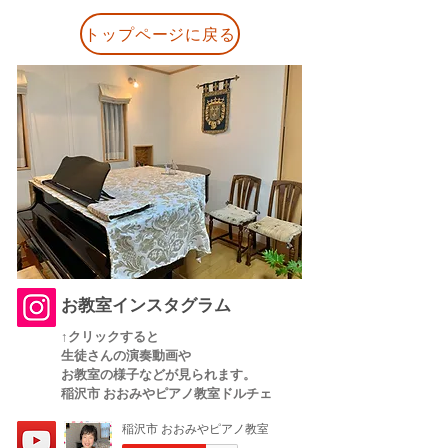
トップページに戻る
お教室インスタグラム
↑クリックすると
生徒さんの演奏動画や
お教室の様子などが
​見られます。
稲沢市 おおみやピアノ教室ドルチェ