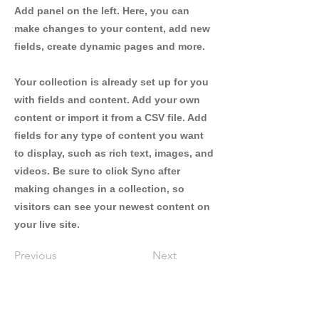
Add panel on the left. Here, you can
make changes to your content, add new
fields, create dynamic pages and more.
Your collection is already set up for you
with fields and content. Add your own
content or import it from a CSV file. Add
fields for any type of content you want
to display, such as rich text, images, and
videos. Be sure to click Sync after
making changes in a collection, so
visitors can see your newest content on
your live site.
Previous
Next