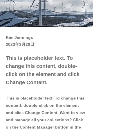
Kim Jennings
2023年3月20日
This is placeholder text. To
change this content, double-
click on the element and click
Change Content.
This is placeholder text. To change this
content, double-click on the element
and click Change Content. Want to view
and manage all your collections? Click
on the Content Manager button in the