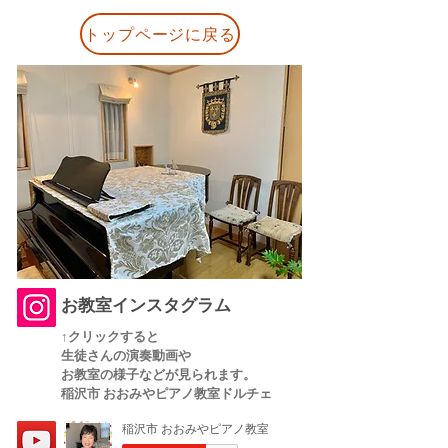
トップページに戻る
お教室インスタグラム
↑クリックすると
生徒さんの演奏動画や
お教室の様子などが
​見られます。
稲沢市 おおみやピアノ教室ドルチェ