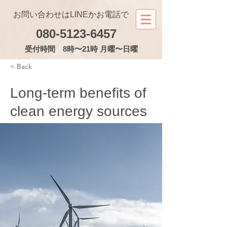
お問い合わせはLINEかお電話で
080-5123-6457
受付
時間 8時〜21時 月曜〜日曜
< Back
Long-term benefits of
clean energy sources