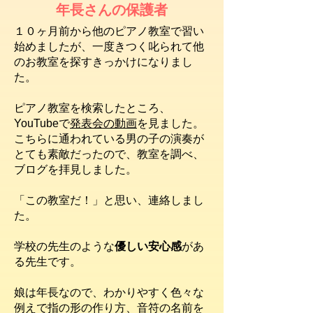
年長さんの保護者
１０ヶ月前から他のピアノ教室で習い
始めましたが、一度きつく叱られて
他
のお教室を探すきっかけになりまし
た。
ピアノ教室を検索したところ、
YouTubeで
発表会の動画
を見ました。
こちらに通われている男の子の演奏が
とても素敵だったので、教室を調べ、
ブログを拝見しました。
「この教室だ！」と思い、連絡しまし
た。​
学校の先生のような
優しい安心感
があ
る先生です。
娘は年長なので、わかりやすく
色々な
例えで指の形の作り方、
音符の名前を