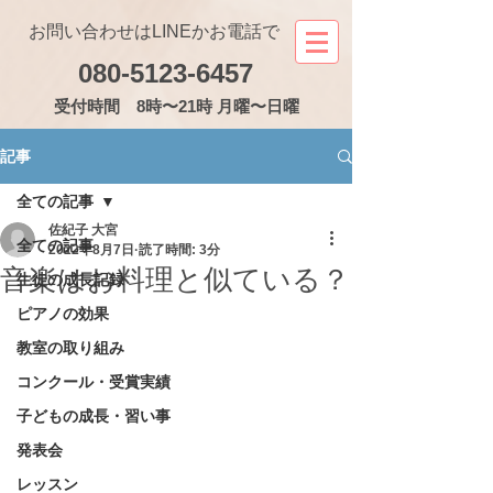
お問い合わせはLINEかお電話で
080-5123-6457
受付
時間 8時〜21時 月曜〜日曜
記事
全ての記事
佐紀子 大宮
全ての記事
2022年8月7日
読了時間: 3分
音楽はお料理と似ている？
生徒の成長記録
ピアノの効果
教室の取り組み
コンクール・受賞実績
子どもの成長・習い事
発表会
レッスン