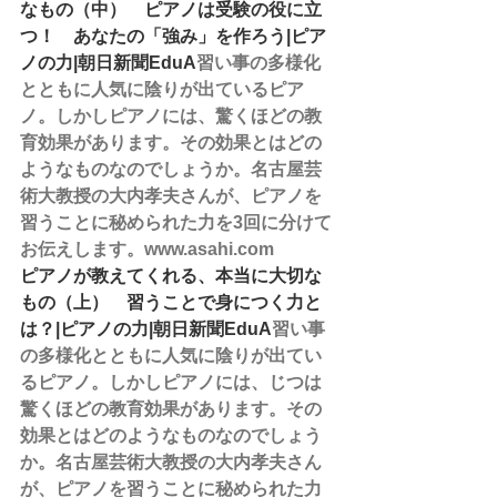
なもの（中）　ピアノは受験の役に立
つ！　あなたの「強み」を作ろう|ピア
ノの力|朝日新聞EduA
習い事の多様化
とともに人気に陰りが出ているピア
ノ。しかしピアノには、驚くほどの教
育効果があります。その効果とはどの
ようなものなのでしょうか。名古屋芸
術大教授の大内孝夫さんが、ピアノを
習うことに秘められた力を3回に分けて
お伝えします。www.asahi.com
ピアノが教えてくれる、本当に大切な
もの（上）　習うことで身につく力と
は？|ピアノの力|朝日新聞EduA
習い事
の多様化とともに人気に陰りが出てい
るピアノ。しかしピアノには、じつは
驚くほどの教育効果があります。その
効果とはどのようなものなのでしょう
か。名古屋芸術大教授の大内孝夫さん
が、ピアノを習うことに秘められた力