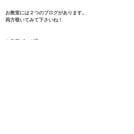
お教室には２つのブログがあります。
両方覗いてみて下さいね！
お教室ブログ①
https://sakipri8787.wixsite.com/my-
site-4/blog
お教室ブログ②
https://sakiko038dolce.wixsite.com/pi
ano-dolce/blog
稲沢市　おおみやピアノ教室ドルチェ