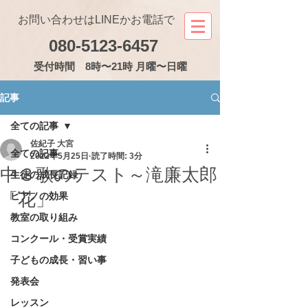
お問い合わせはLINEかお電話で
080-5123-6457
受付
時間 8時〜21時 月曜〜日曜
記事
全ての記事
佐紀子 大宮
全ての記事
2022年5月25日
読了時間: 3分
中３歌のテスト～滝廉太郎
生徒の成長記録
「花」
ピアノの効果
教室の取り組み
コンクール・受賞実績
子どもの成長・習い事
発表会
レッスン